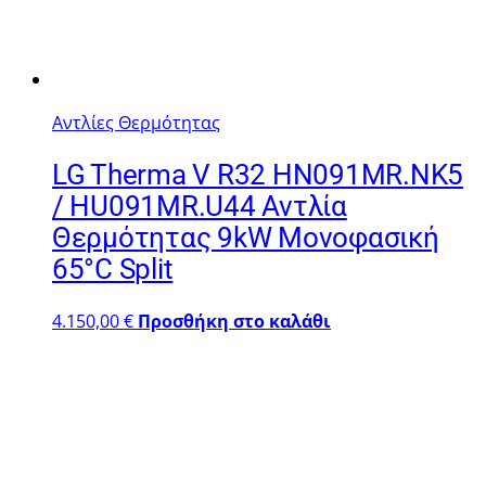
Αντλίες Θερμότητας
LG Therma V R32 HN091MR.NK5
/ HU091MR.U44 Αντλία
Θερμότητας 9kW Μονοφασική
65°C Split
4.150,00
€
Προσθήκη στο καλάθι