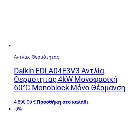
Αντλίες Θερμότητας
Daikin EDLA04E3V3 Αντλία
Θερμότητας 4kW Μονοφασική
60°C Monoblock Μόνο Θέρμανση
4.800,00
€
Προσθήκη στο καλάθι
-9%