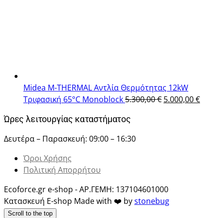
price
τρέχ
was:
τιμή
5.600,00 €.
είναι
5.000
Midea M-THERMAL Αντλία Θερμότητας 12kW
Original
Η
Τριφασική 65°C Monoblock
5.300,00
€
5.000,00
€
price
τρέχ
Ώρες λειτουργίας καταστήματος
was:
τιμή
5.300,00 €.
είναι
Δευτέρα – Παρασκευή: 09:00 – 16:30
5.000
Όροι Χρήσης
Πολιτική Απορρήτου
Ecoforce.gr e-shop - ΑΡ.ΓΕΜΗ: 137104601000
Κατασκευή E-shop Made with ❤️ by
stonebug
Scroll to the top