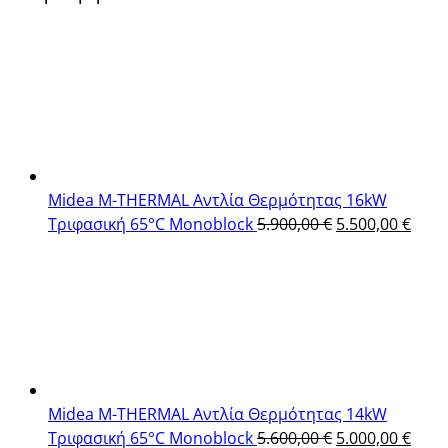
Midea M-THERMAL Αντλία Θερμότητας 16kW
Original
Η
Τριφασική 65°C Monoblock
5.900,00
€
5.500,00
€
price
τρέχ
was:
τιμή
5.900,00 €.
είναι
5.500
Midea M-THERMAL Αντλία Θερμότητας 14kW
Original
Η
Τριφασική 65°C Monoblock
5.600,00
€
5.000,00
€