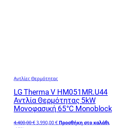
Αντλίες Θερμότητας
LG Therma V HM051MR.U44
Αντλία Θερμότητας 5kW
Μονοφασική 65°C Monoblock
Original
Η
4.400,00
€
3.990,00
€
Προσθήκη στο καλάθι