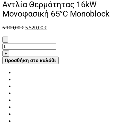
Αντλία Θερμότητας 16kW
Μονοφασική 65°C Monoblock
Original
Η
6.100,00
€
5.520,00
€
price
τρέχουσα
-
was:
τιμή
LG
6.100,00 €.
είναι:
Therma
+
5.520,00 €.
V
Προσθήκη στο καλάθι
R32
HM161MR.U34
Αντλία
Θερμότητας
16kW
Μονοφασική
65°C
Monoblock
ποσότητα